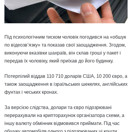
Під психологічним тиском чоловік погодився на «обшук
по відеозв’язку» та показав свої заощадження. Згодом,
виконуючи вказівки шахраїв, він склав гроші у пакет і
передав їх чоловіку, який приїхав до його будинку.
Потерпілий віддав 110 710 доларів США, 10 200 євро, а
також заощадження в ізраїльських шекелях, англійських
фунтах і чеських кронах.
За версією слідства, долари та євро підозрювані
перерахували на крипторахунок організатора схеми, а
іншу валюту обмінник відмовився приймати. Під час
обшуку автомобіля одного з підозрюваних ці кошти