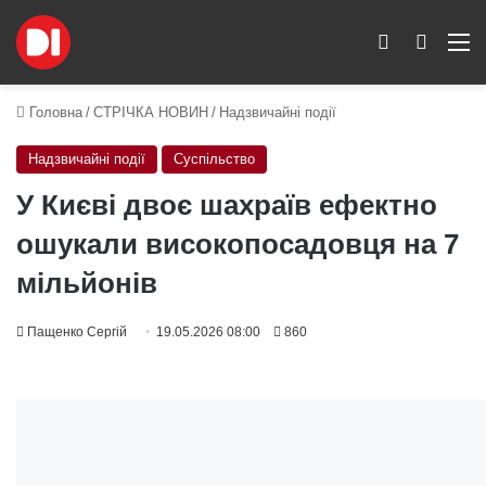
Switch skin
Пошук
M
Головна
/
СТРІЧКА НОВИН
/
Надзвичайні події
Надзвичайні події
Суспільство
У Києві двоє шахраїв ефектно
ошукали високопосадовця на 7
мільйонів
Пащенко Сергій
19.05.2026 08:00
860