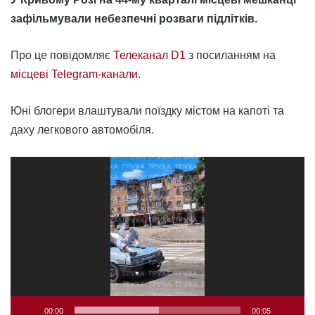
зафільмували небезпечні розваги підлітків.
Про це повідомляє
Телеканал D1
з посиланням на
місцеві Telegram-канали.
Юні блогери влаштували поїздку містом на капоті та
даху легкового автомобіля.
Відеопрогравач
00:00
00:05