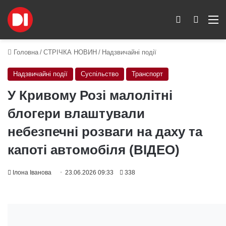
Switch skin
Пошук
M
Головна
/
СТРІЧКА НОВИН
/
Надзвичайні події
Надзвичайні події
Суспільство
Транспорт
У Кривому Розі малолітні
блогери влаштували
небезпечні розваги на даху та
капоті автомобіля (ВІДЕО)
Ілона Іванова
23.06.2026 09:33
338