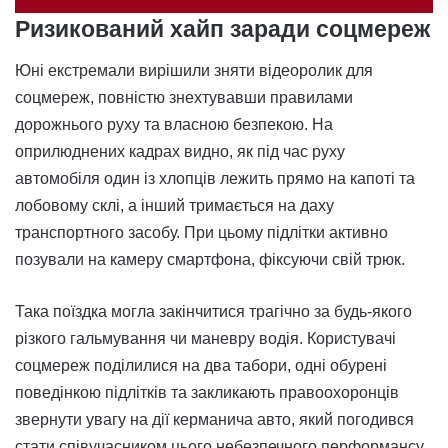
Ризикований хайп заради соцмереж
Юні екстремали вирішили зняти відеоролик для
соцмереж, повністю знехтувавши правилами
дорожнього руху та власною безпекою. На
оприлюднених кадрах видно, як під час руху
автомобіля один із хлопців лежить прямо на капоті та
лобовому склі, а інший тримається на даху
транспортного засобу. При цьому підлітки активно
позували на камеру смартфона, фіксуючи свій трюк.
Така поїздка могла закінчитися трагічно за будь-якого
різкого гальмування чи маневру водія. Користувачі
соцмереж поділилися на два табори, одні обурені
поведінкою підлітків та закликають правоохоронців
звернути увагу на дії керманича авто, який погодився
стати співучасником цього небезпечного перформансу,