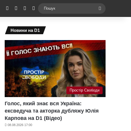
ebook
X
YouTube
Instagram
Telegram
Switch skin
Пошук
Новини на D1
Простір Свободи
Голос, який знає вся Україна:
ексведуча та акторка дубляжу Юлія
Карпова на D1 (Відео)
08.08.2026 17:00