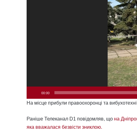
00:00
На місце прибули правоохоронці та вибухотехнік
Раніше Телеканал D1 повідомляв, що
на Дніпро
яка вважалася безвісти зниклою.