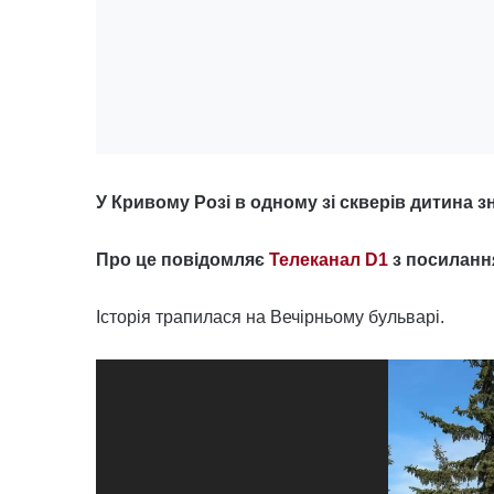
У Кривому Розі в одному зі скверів дитина 
Про це повідомляє
Телеканал D1
з по
силання
Історія трапилася на Вечірньому бульварі.
Відеопрогравач