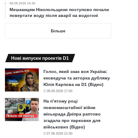
08.08.2026 16:30
Мешканцям Нікопольщини поступово почали
повертати воду після аварії на водогоні
Більше
Нові випуски проектів D1
Голос, який знає вся Україна:
ексведуча та акторка дубляжу
Юлія Карпова на D1 (Відео)
08.08.2026 17:00
На п’ятому році
повномасштабної війни
міськрада Дніпра раптово
згадала про парковки для
військових (Відео)
07.08.2026 21:00