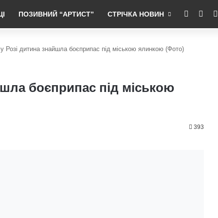
RSS
Fac
ЦІ
ПОЗИВНИЙ “АРТИСТ”
СТРІЧКА НОВИН
у Розі дитина знайшла боєприпас під міською ялинкою (Фото)
йшла боєприпас під міською
393