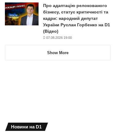
Про адаптацію релокованого
бізнесу, статус критичності та
кадри: народний депутат
України Руслан Горбенко на D1
(Відео)
07.08.2026 19:00
Show More