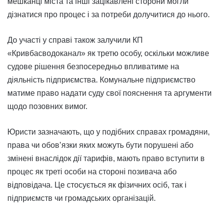
мешканці міста та інші зацікавлені сторони могли
дізнатися про процес і за потреби долучитися до нього.
До участі у справі також залучили КП
«Кривбасводоканал» як третю особу, оскільки можливе
судове рішення безпосередньо впливатиме на
діяльність підприємства. Комунальне підприємство
матиме право надати суду свої пояснення та аргументи
щодо позовних вимог.
Юристи зазначають, що у подібних справах громадяни,
права чи обов’язки яких можуть бути порушені або
змінені внаслідок дії тарифів, мають право вступити в
процес як треті особи на стороні позивача або
відповідача. Це стосується як фізичних осіб, так і
підприємств чи громадських організацій.