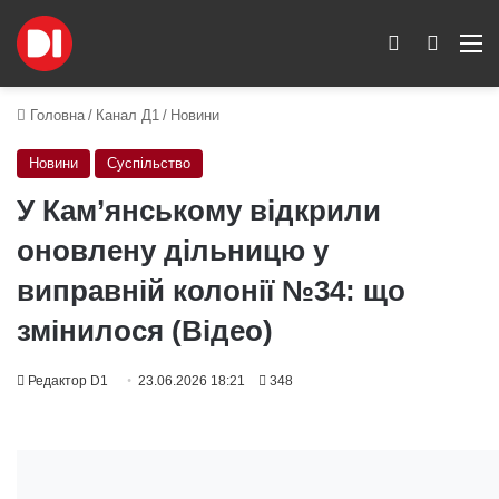
Switch skin
Пошук
M
Головна
/
Канал Д1
/
Новини
Новини
Суспільство
У Кам’янському відкрили
оновлену дільницю у
виправній колонії №34: що
змінилося (Відео)
Редактор D1
23.06.2026 18:21
348