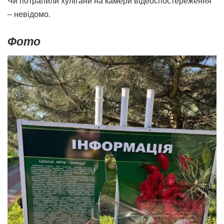
Чи потрапили хулігани на камери відеоспостереження
– невідомо.
Фото