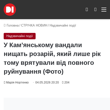
Switch skin
Пошук
M
Головна
/
СТРІЧКА НОВИН
/
Надзвичайні події
Надзвичайні події
У Кам’янському вандали
нищать розарій, який лише рік
тому врятували від повного
руйнування (Фото)
Марія Нортенко
04.05.2026 20:20
204