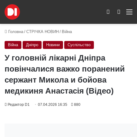
Switch skin
Пошук
M
Головна
/
СТРІЧКА НОВИН
/
Війна
Війна
Дніпро
Новини
Суспільство
У головній лікарні Дніпра
повінчалися важко поранений
сержант Микола и бойова
медикиня Анастасія (Відео)
Редактор D1
07.04.2026 16:35
880