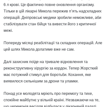
6 л крові. Це фактично повне оновлення організму.
Тільки в цій лікарні Микола пережив п’ять надскладних
операцій. Дніпровські медики зробили неможливе, аби
стабілізувати стан бійця та вивести його з критичної
межі.
Попереду місяці реабілітації та складних операцій. Але
цей шлях Микола долатиме вже не сам.
Далі захисник поїде на тривале відновлення та
реконструктивну хірургію за кордон. Тепер Жорсткий
має потужний стимул для боротьби. Кохання, яке
виявилося сильнішим за дрони та уламки.
Понад усе молодята мріють про перемогу та тихе,
спокійне майбутнє у вільній країні. Незважаючи на те,
що церемонія весілля відбулася у лікарняній палаті,