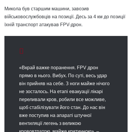
Микола був старшим машини, завозив
військовослужбовців на позиції. Десь за 4 км до позиції
їхній транспорт атакував FPV-дрон.
«Вкрай важке поранення. FPV дрон
прямо в нього. Вибух. По суті, весь удар
він прийняв на себе. З ноги майже нічого
не зосталось. На етапі евакуації лікарі
переливали кров, робили все можливе,
щоб стабілізувати його стан. До нас він
вже поступив на апараті штучної
вентиляції легень з великою
крововтратою, майже критичною», –