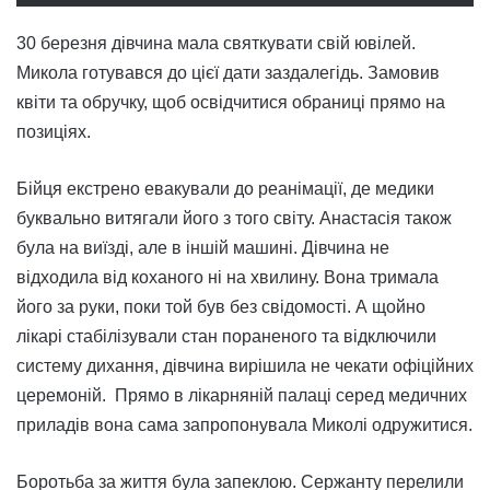
30 березня дівчина мала святкувати свій ювілей.
Микола готувався до цієї дати заздалегідь. Замовив
квіти та обручку, щоб освідчитися обраниці прямо на
позиціях.
Бійця екстрено евакували до реанімації, де медики
буквально витягали його з того світу. Анастасія також
була на виїзді, але в іншій машині. Дівчина не
відходила від коханого ні на хвилину. Вона тримала
його за руки, поки той був без свідомості. А щойно
лікарі стабілізували стан пораненого та відключили
систему дихання, дівчина вирішила не чекати офіційних
церемоній. Прямо в лікарняній палаці серед медичних
приладів вона сама запропонувала Миколі одружитися.
Боротьба за життя була запеклою. Сержанту перелили