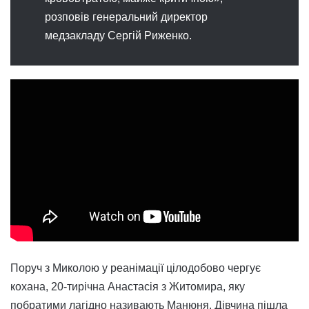
розповів генеральний директор
медзакладу Сергій Риженко.
Поруч з Миколою у реанімації цілодобово чергує
кохана, 20-тирічна Анастасія з Житомира, яку
побратими лагідно називають Манюня. Дівчина пішла