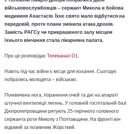
військовослужбовців – сержант Микола и бойова
медикиня Анастасія. Їхнє свято мало відбутися на
передовій, проте плани змінила атака дронів.
Замість РАГСу чи прикрашеного залу місцем
їхнього вінчання стала лікарняна палата.
Про це розповідає
Телеканал D1.
Навіть під час війни є місце для кохання. Сьогодні
побрались молодята – військові.
Понівечена нога, поранення очей та дні на апараті
штучної вентиляції легень. У головній госпітальній базі
Дніпропетровщини рятують 25-тирічного головного
сержанта роти Миколу з Полтавщини. На фронті він
відомий за позивним Жорсткий.