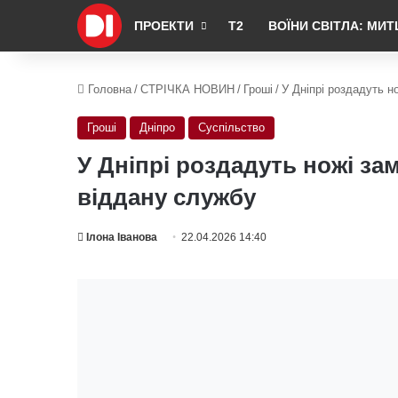
ПРОЕКТИ
Т2
ВОЇНИ СВІТЛА: МИТ
Головна
/
СТРІЧКА НОВИН
/
Гроші
/
У Дніпрі роздадуть но
Гроші
Дніпро
Суспільство
У Дніпрі роздадуть ножі зам
віддану службу
Ілона Іванова
22.04.2026 14:40