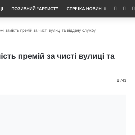
RSS
Fac
ЦІ
ПОЗИВНИЙ “АРТИСТ”
СТРІЧКА НОВИН
жі замість премій за чисті вулиці та віддану службу
ість премій за чисті вулиці та
743