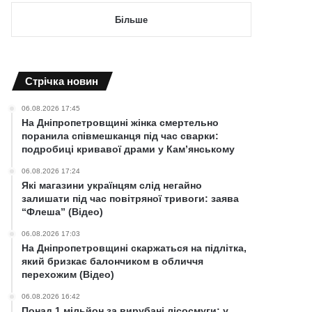
Більше
Cтрічка новин
06.08.2026 17:45
На Дніпропетровщині жінка смертельно
поранила співмешканця під час сварки:
подробиці кривавої драми у Кам’янському
06.08.2026 17:24
Які магазини українцям слід негайно
залишати під час повітряної тривоги: заява
“Флеша” (Відео)
06.08.2026 17:03
На Дніпропетровщині скаржаться на підлітка,
який бризкає балончиком в обличчя
перехожим (Відео)
06.08.2026 16:42
Понад 1 мільйон за вирубані лісосмуги: у