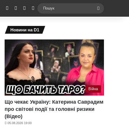
ebook
X
YouTube
Instagram
Telegram
Switch skin
Пошук
Новини на D1
Війна
Що чекає Україну: Катерина Саврадим
про світові події та головні ризики
(Відео)
05.08.2026 19:00