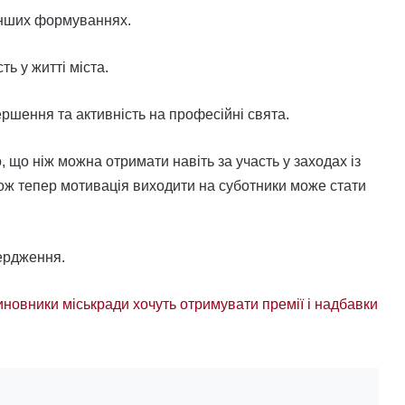
 інших формуваннях.
ь у житті міста.
ршення та активність на професійні свята.
 що ніж можна отримати навіть за участь у заходах із
ож тепер мотивація виходити на суботники може стати
ердження.
иновники міськради хочуть отримувати премії і надбавки