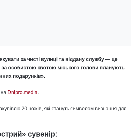
кувати за чисті вулиці та віддану службу — це
ди за особистою квотою міського голови планують
інних подарунків».
 на
Dnipro.media
.
закупівлю 20 ножів, які стануть символом визнання для
стрий» сувенір: