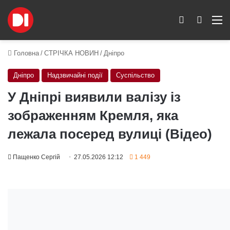
Switch skin
Пошук
M
Головна
/
СТРІЧКА НОВИН
/
Дніпро
Дніпро
Надзвичайні події
Суспільство
У Дніпрі виявили валізу із
зображенням Кремля, яка
лежала посеред вулиці (Відео)
Пащенко Сергій
27.05.2026 12:12
1 449