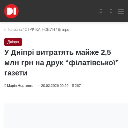
Switch skin
Пошук
M
Головна
/
СТРІЧКА НОВИН
/
Дніпро
Дніпро
У Дніпрі витратять майже 2,5
млн грн на друк “філатівської”
газети
Марія Нортенко
20.02.2026 09:20
267