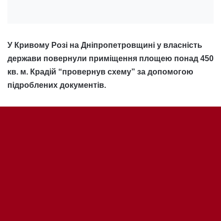
B
to
t
b