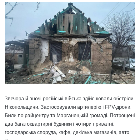
Звечора й вночі російські війська здійснювали обстріли
Нікопольщини. Застосовували артилерію і FPV-дрони.
Били по райцентру та Марганецькій громаді. Потрощені
два багатоквартирні будинки і чотири приватні,
господарська споруда, кафе, декілька магазинів, авто.