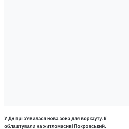
У Дніпрі з’явилася нова зона для воркауту. Її
облаштували на житломасиві Покровський.