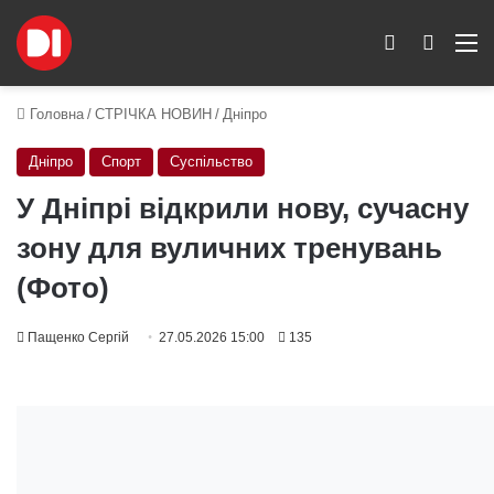
Switch skin
Пошук
M
Головна
/
СТРІЧКА НОВИН
/
Дніпро
Дніпро
Спорт
Суспільство
У Дніпрі відкрили нову, сучасну
зону для вуличних тренувань
(Фото)
Пащенко Сергій
27.05.2026 15:00
135