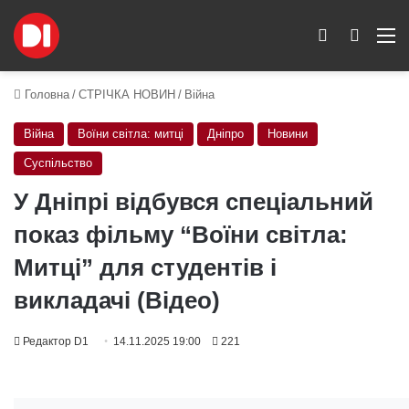
Switch skin
Пошук
M
Головна
/
СТРІЧКА НОВИН
/
Війна
Війна
Воїни світла: митці
Дніпро
Новини
Суспільство
У Дніпрі відбувся спеціальний
показ фільму “Воїни світла:
Митці” для студентів і
викладачі (Відео)
Редактор D1
14.11.2025 19:00
221