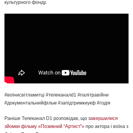
культурного фонду.
#воїнисвітламитці #телеканалd1 #палітравійни
#документальнийфільм #запідтримкиукф #годія
Раніше Телеканал D1 розповідав, що з
авершилися
зйомки фільму «Позивний “Артист”»
про актора і воїна з