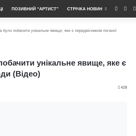
RSS
Fac
ЦІ
ПОЗИВНИЙ “АРТИСТ”
СТРІЧКА НОВИН
на було побачити унікальне явище, яке є передвісником поганої
 побачити унікальне явище, яке є
ди (Відео)
428