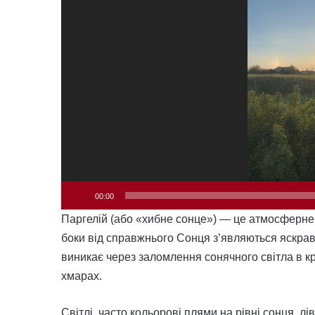
00:00
Паргелій (або «хибне сонце») — це атмосферне 
боки від справжнього Сонця з’являються яскрав
виникає через заломлення сонячного світла в 
хмарах.
Світлі, часто кольорові плями на рівні сонця, лів