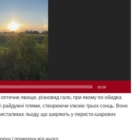
00:09
оптичне явище, різновид гало, при якому по обидва
і райдужні плями, створюючи ілюзію трьох сонць. Воно
кристаликах льоду, що ширяють у перисто-шарових
оруч і праворуч від нього.