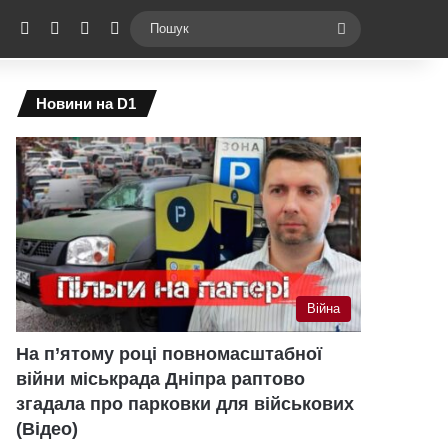
ebook
X
YouTube
Instagram
Telegram
Switch skin
Пошук
Новини на D1
Війна
На п’ятому році повномасштабної
війни міськрада Дніпра раптово
згадала про парковки для військових
(Відео)