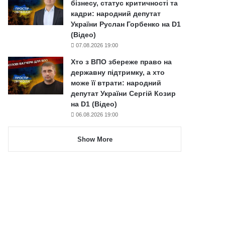
бізнесу, статус критичності та
кадри: народний депутат
України Руслан Горбенко на D1
(Відео)
07.08.2026 19:00
Хто з ВПО збереже право на
державну підтримку, а хто
може її втрати: народний
депутат України Сергій Козир
на D1 (Відео)
06.08.2026 19:00
Show More