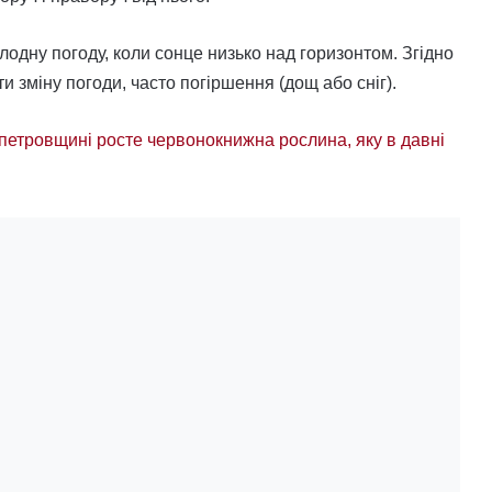
одну погоду, коли сонце низько над горизонтом. Згідно
 зміну погоди, часто погіршення (дощ або сніг).
петровщині росте червонокнижна рослина, яку в давні