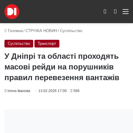
Switch skin
Пошук
M
Головна
/
СТРІЧКА НОВИН
/
Суспільство
Суспільство
Транспорт
У Дніпрі та області проходять
масові рейди на порушників
правил перевезення вантажів
Ілона Іванова
13.02.2026 17:00
566