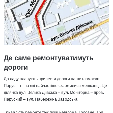
Де саме ремонтуватимуть
дороги
До ладу планують привести дороги на житломасиві
Парус – ті, на які найчастіше скаржилися мешканці. Це
ділянка вул. Велика Діївська – вул. Моніторна – пров.
Парусний – вул. Набережна Заводська.
Тривалість ремонту теж поки невідома. Головне, аби