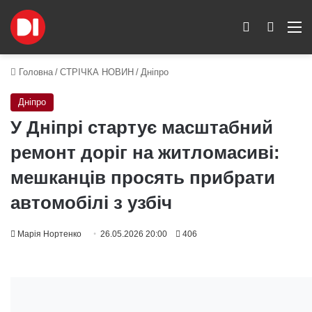
Switch skin
Пошук
M
Головна
/
СТРІЧКА НОВИН
/
Дніпро
Дніпро
У Дніпрі стартує масштабний
ремонт доріг на житломасиві:
мешканців просять прибрати
автомобілі з узбіч
Марія Нортенко
26.05.2026 20:00
406