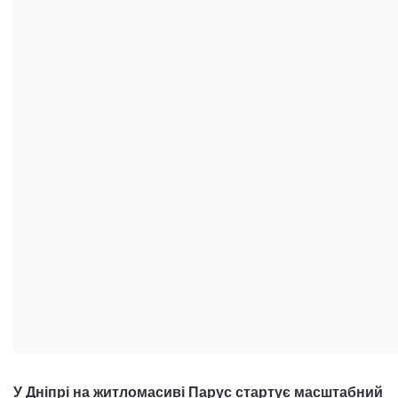
У Дніпрі на житломасиві Парус стартує масштабний