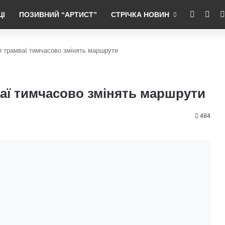
RSS
Fac
ЦІ
ПОЗИВНИЙ “АРТИСТ”
СТРІЧКА НОВИН
ри трамваї тимчасово змінять маршрути
ваї тимчасово змінять маршрути
484