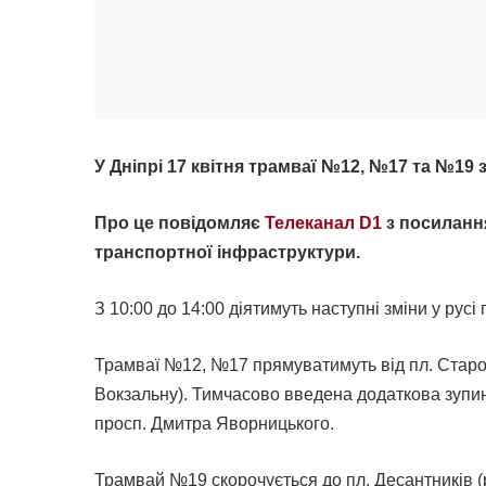
У Дніпрі 17 квітня трамваї №12, №17 та №19 
Про це повідомляє
Телеканал D1
з посиланн
транспортної інфраструктури.
З 10:00 до 14:00 діятимуть наступні зміни у русі
Трамваї №12, №17 прямуватимуть від пл. Старомо
Вокзальну). Тимчасово введена додаткова зупи
просп. Дмитра Яворницького.
Трамвай №19 скорочується до пл. Десантників (р