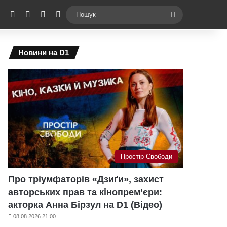
ebook
X
YouTube
Instagram
Telegram
Switch skin
Пошук
Новини на D1
Простір Свободи
Про тріумфаторів «Дзиґи», захист
авторських прав та кінопрем’єри:
акторка Анна Бірзул на D1 (Відео)
08.08.2026 21:00