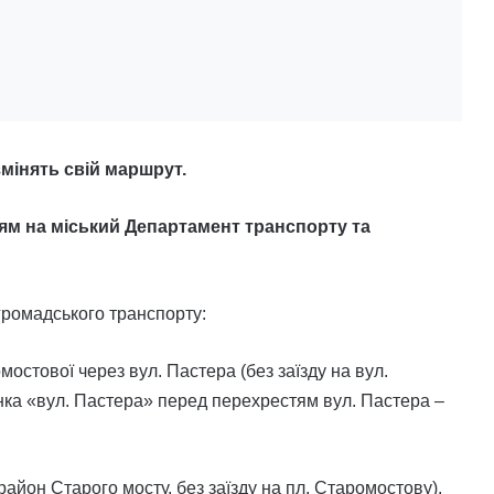
змінять свій маршрут.
ям на міський Департамент транспорту та
 громадського транспорту:
стової через вул. Пастера (без заїзду на вул.
нка «вул. Пастера» перед перехрестям вул. Пастера –
айон Старого мосту, без заїзду на пл. Старомостову).