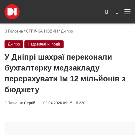
Switch skin
Пошук
M
Головна
/
СТРІЧКА НОВИН
/
Дніпро
Дніпро
Надзвичайні події
У Дніпрі шахраї переконали
бухгалтерку медзакладу
перерахувати їм 12 мільйонів з
бюджету
Пащенко Сергій
03.04.2026 09:15
220