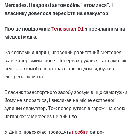
Mercedes. Невдовзі автомобіль “втомився”, і
власнику довелося пересісти на евакуатор.
Про це повідомляє
Телеканал D1
з посиланням на
місцеві медіа.
За словами дніпрян, червоний раритетний Mercedes
їхав Запорізьким шосе. Попервах рухався так само, як і
решта автомобілів на трасі, але згодом відбулася
екстрена зупинка.
Власник транспортного засобу зрозумів, що самотужки
йому не впоратися, і викликав на місце екстреної
зупинки евакуатор. Тож повернутися в гараж “на своїх
чотирьох” у Mercedes не вийшло.
У Дніпрі повсякчас проводять
пробіги
ретро-