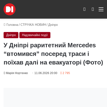
Switch skin
Пошук
M
Головна
/
СТРІЧКА НОВИН
/
Дніпро
Дніпро
Надзвичайні події
У Дніпрі раритетний Mercedes
“втомився” посеред траси і
поїхав далі на евакуаторі (Фото)
Марія Нортенко
11.06.2026 20:00
2 795