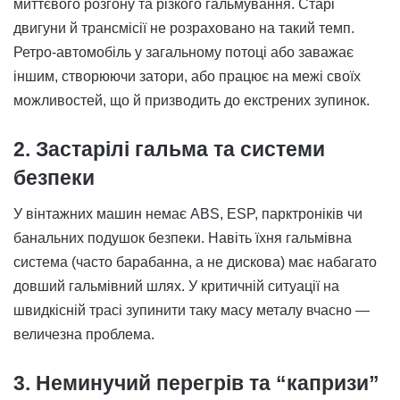
миттєвого розгону та різкого гальмування. Старі
двигуни й трансмісії не розраховано на такий темп.
Ретро-автомобіль у загальному потоці або заважає
іншим, створюючи затори, або працює на межі своїх
можливостей, що й призводить до екстрених зупинок.
2. Застарілі гальма та системи
безпеки
У вінтажних машин немає ABS, ESP, парктроніків чи
банальних подушок безпеки. Навіть їхня гальмівна
система (часто барабанна, а не дискова) має набагато
довший гальмівний шлях. У критичній ситуації на
швидкісній трасі зупинити таку масу металу вчасно —
величезна проблема.
3. Неминучий перегрів та “капризи”