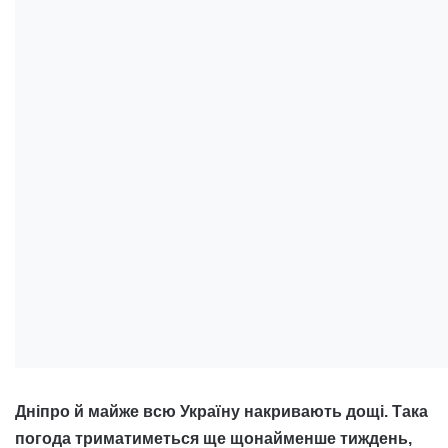
Дніпро й майже всю Україну накривають дощі. Така
погода триматиметься ще щонайменше тиждень,