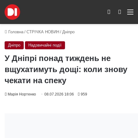
Switch skin
Пошук
M
Головна
/
СТРІЧКА НОВИН
/
Дніпро
Дніпро
Надзвичайні події
У Дніпрі понад тиждень не
вщухатимуть дощі: коли знову
чекати на спеку
Марія Нортенко
08.07.2026 18:06
959