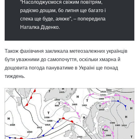
“Насолоджуємося свіжим повітрям,
радіємо дощам, бо липня ще багато і
спека ще буде, аякже”, – попередила
Наталка Діденко.
Також фахівчиня закликала метеозалежних українців
бути уважними до самопочуття, оскільки хмарна й
дощовита погода пануватиме в Україні ще понад
тиждень.