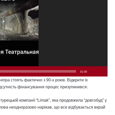
01:00
пра стоять фактично з 90-х років. Відкрити їх
ідсутність фінансування процес призупинився.
 турецькій компанії “Limak”, яка продовжила “довгобуд” у
голова неодноразово нарікав, що все відбувається вкрай