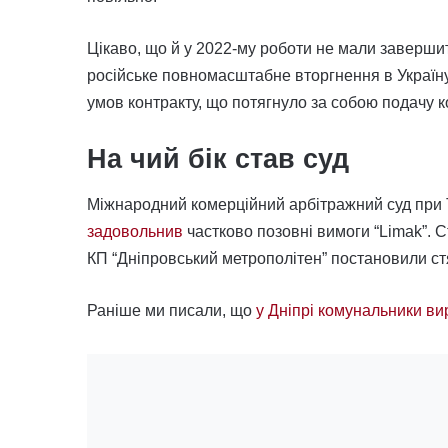
Цікаво, що й у 2022-му роботи не мали заверши
російське повномасштабне вторгнення в Україну
умов контракту, що потягнуло за собою подачу к
На чий бік став суд
Міжнародний комерційний арбітражний суд при Т
задовольнив
частково позовні вимоги “Limak”. С
КП “Дніпровський метрополітен” постановили стя
Раніше ми писали, що
у Дніпрі комунальники ви