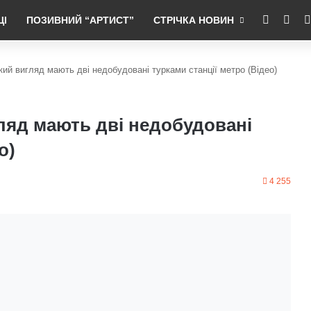
RSS
Fac
ЦІ
ПОЗИВНИЙ “АРТИСТ”
СТРІЧКА НОВИН
який вигляд мають дві недобудовані турками станції метро (Відео)
гляд мають дві недобудовані
о)
4 255