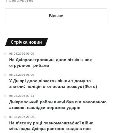
07.08.2026 21:00
Більше
Cтрічка новин
08.08.2026 09:00
На Дніпропетровщині двоє літніх жінок
отруїлися грибами
08.08.2026 08:00
У Дніпрі двоє дівчаток пішли з дому та
зникли: поліція оголосила розшук (Фото)
08.08.2026 07:34
Дніпровський район вночі був під масованою
атакою: наслідки ворожих ударів
07.08.2026 21:00
На п’ятому році повномасштабної війни
міськрада Дніпра раптово згадала про