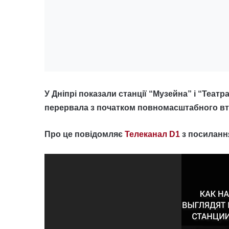
У Дніпрі показали станції “Музейна” і “Теат
перервала з початком повномасштабного вт
Про це повідомляє
Телеканал D1
з посилання
Відеопрогравач