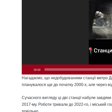
00:00
Нагадаємо, що недобудованими станції метро Дні
планувалося ще до початку 2000-х, але через в
Сучасного вигляду ці дві станції набули завдяки
2017-му. Роботи тривали до 2022-го, і міський 
повільно.