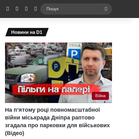
ebook
X
YouTube
Instagram
Telegram
Switch skin
Пошук
Новини на D1
Війна
На п’ятому році повномасштабної
війни міськрада Дніпра раптово
згадала про парковки для військових
(Відео)