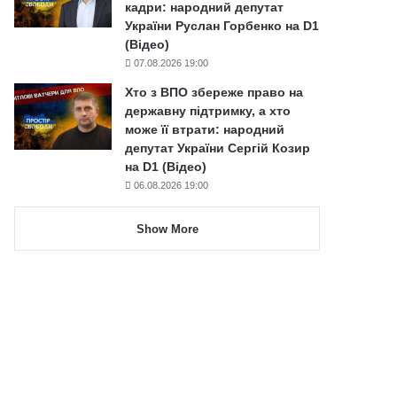
кадри: народний депутат
України Руслан Горбенко на D1
(Відео)
07.08.2026 19:00
Хто з ВПО збереже право на
державну підтримку, а хто
може її втрати: народний
депутат України Сергій Козир
на D1 (Відео)
06.08.2026 19:00
Show More