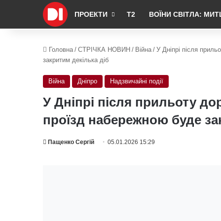
ПРОЕКТИ
Т2
ВОЇНИ СВІТЛА: МИТ
Головна
/
СТРІЧКА НОВИН
/
Війна
/
У Дніпрі після приль
закритим декілька діб
Війна
Дніпро
Надзвичайні події
У Дніпрі після прильоту дор
проїзд набережною буде за
Пащенко Сергій
05.01.2026 15:29