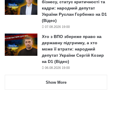
бізнесу, статус критичності та
кадри: народний депутат
України Руслан Горбенко на D1
(Відео)
07.08.2026 19:00
Хто з ВПО збереже право на
державну підтримку, а хто
може її втрати: народний
депутат України Сергій Козир
на D1 (Відео)
06.08.2026 19:00
Show More