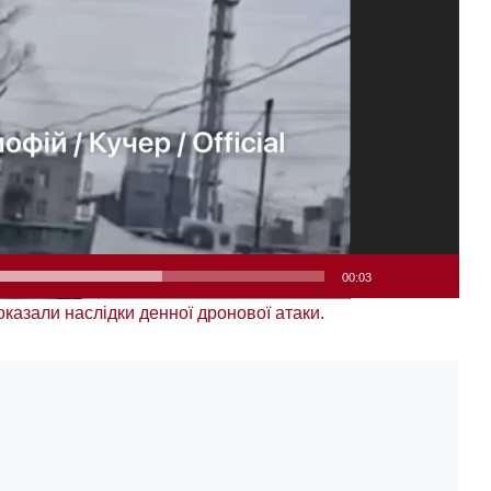
00:03
оказали наслідки денної дронової атаки
.