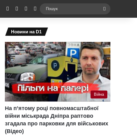
ebook
X
YouTube
Instagram
Telegram
Switch skin
Пошук
Новини на D1
Війна
На п’ятому році повномасштабної
війни міськрада Дніпра раптово
згадала про парковки для військових
(Відео)