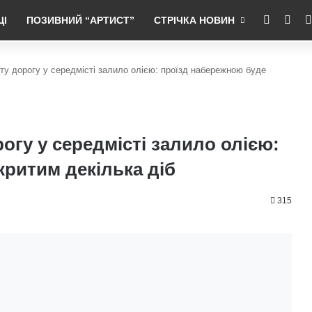
RSS
Fac
ЦІ
ПОЗИВНИЙ “АРТИСТ”
СТРІЧКА НОВИН
оту дорогу у середмісті залило олією: проїзд набережною буде
огу у середмісті залило олією:
критим декілька діб
315