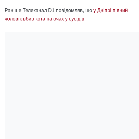
Раніше Телеканал D1 повідомляв, що
у Дніпрі пʼяний
чоловік вбив кота на очах у сусідів.