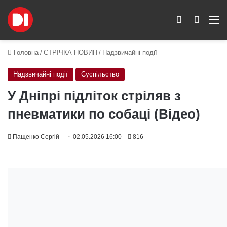
Switch skin
Пошук
M
Головна
/
СТРІЧКА НОВИН
/
Надзвичайні події
Надзвичайні події
Суспільство
У Дніпрі підліток стріляв з
пневматики по собаці (Відео)
Пащенко Сергій
02.05.2026 16:00
816