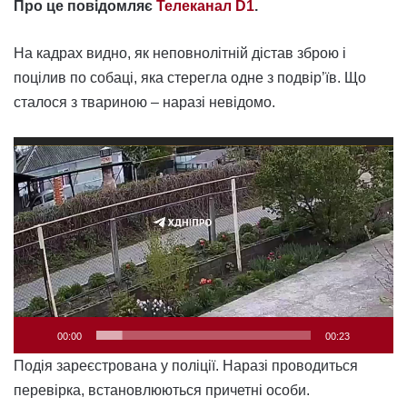
Про це повідомляє
Телеканал D1
.
На кадрах видно, як неповнолітній дістав зброю і
поцілив по собаці, яка стерегла одне з подвір’їв. Що
сталося з твариною – наразі невідомо.
Відеопрогравач
00:00
00:23
Подія зареєстрована у поліції. Наразі проводиться
перевірка, встановлюються причетні особи.