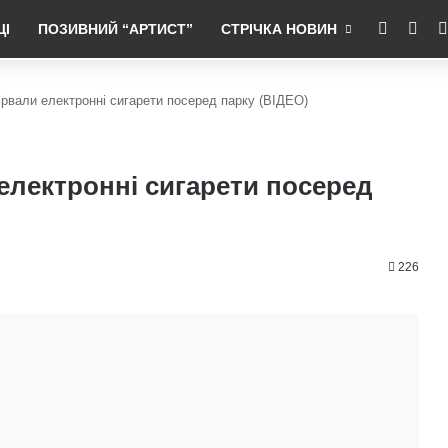
RSS
Fac
ЦІ
ПОЗИВНИЙ “АРТИСТ”
СТРІЧКА НОВИН
ідірвали електронні сигарети посеред парку (ВІДЕО)
 електронні сигарети посеред
226