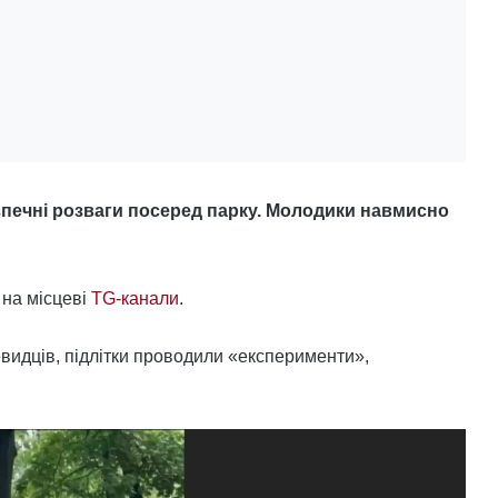
езпечні розваги посеред парку. Молодики навмисно
 на місцеві
TG-канали
.
евидців, підлітки проводили «експерименти»,