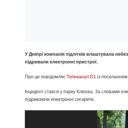
У Дніпрі компанія підлітків влаштувала неб
підривали електронні пристрої.
Про це повідомляє
Телеканал D1
із посиланням
Інцидент стався у парку Клюєва. За словами оч
підриваючи електронні сигарети.
Відеопрогравач