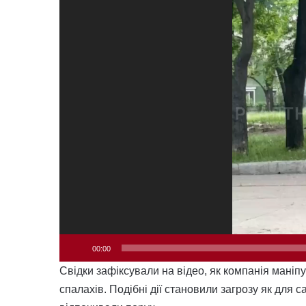
00:00
Свідки зафіксували на відео, як компанія маніп
спалахів. Подібні дії становили загрозу як для сам