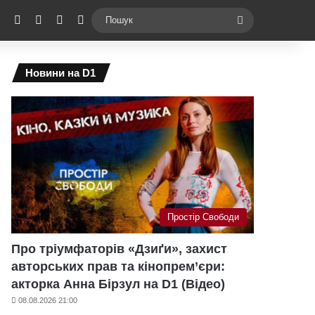
ebook
X
YouTube
Instagram
Telegram
Switch skin
Пошук
Новини на D1
Простір Свободи
Про тріумфаторів «Дзиґи», захист
авторських прав та кінопрем’єри:
акторка Анна Бірзул на D1 (Відео)
08.08.2026 21:00