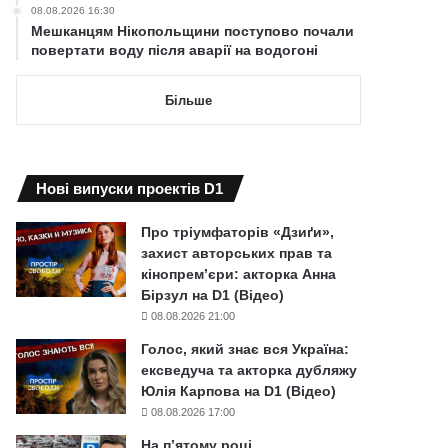
08.08.2026 16:30
Мешканцям Нікопольщини поступово почали
повертати воду після аварії на водогоні
Більше
Нові випуски проектів D1
Про тріумфаторів «Дзиґи»,
захист авторських прав та
кінопрем’єри: акторка Анна
Бірзул на D1 (Відео)
08.08.2026 21:00
Голос, який знає вся Україна:
ексведуча та акторка дубляжу
Юлія Карпова на D1 (Відео)
08.08.2026 17:00
На п’ятому році