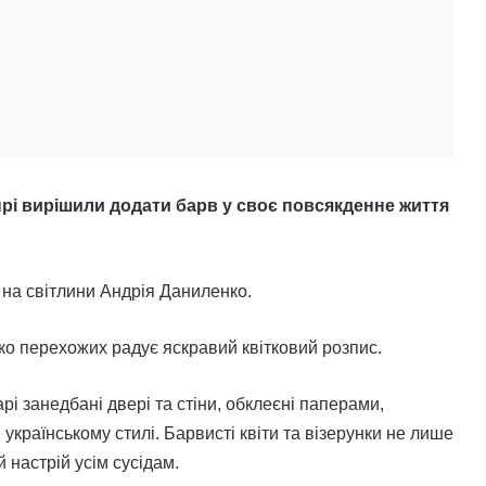
рі вирішили додати барв у своє повсякденне життя
на світлини Андрія Даниленко.
око перехожих радує яскравий квітковий розпис.
рі занедбані двері та стіни, обклеєні паперами,
українському стилі. Барвисті квіти та візерунки не лише
 настрій усім сусідам.