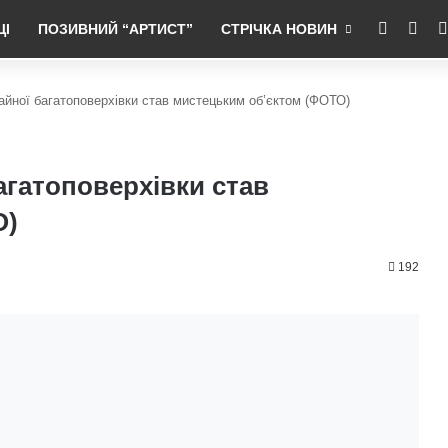
RSS
Fac
ЦІ
ПОЗИВНИЙ “АРТИСТ”
СТРІЧКА НОВИН
ичайної багатоповерхівки став мистецьким об’єктом (ФОТО)
багатоповерхівки став
О)
192