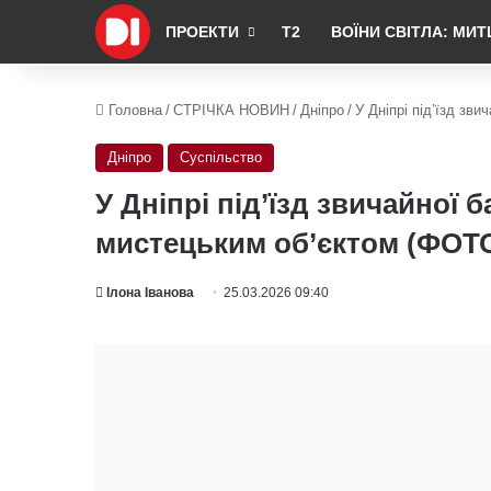
ПРОЕКТИ
Т2
ВОЇНИ СВІТЛА: МИТ
Головна
/
СТРІЧКА НОВИН
/
Дніпро
/
У Дніпрі під’їзд зв
Дніпро
Суспільство
У Дніпрі під’їзд звичайної 
мистецьким об’єктом (ФОТ
Ілона Іванова
25.03.2026 09:40