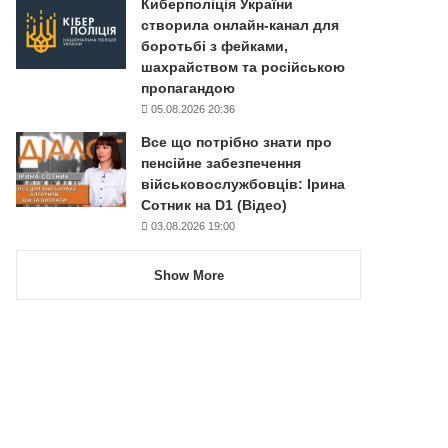
Киберполіція України
створила онлайн-канал для
боротьбі з фейками,
шахрайством та російською
пропагандою
05.08.2026 20:36
Все що потрібно знати про
пенсійне забезпечення
військовослужбовців: Ірина
Сотник на D1 (Відео)
03.08.2026 19:00
Show More