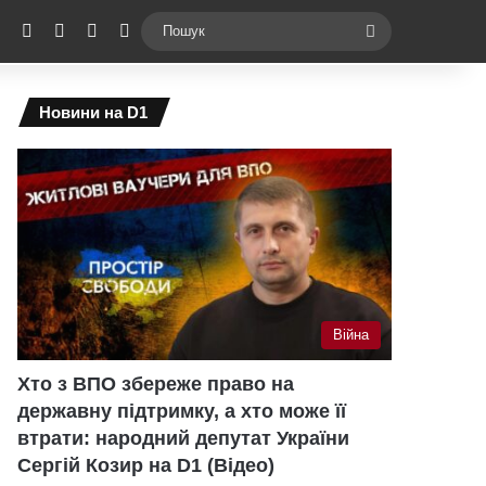
ebook
X
YouTube
Instagram
Telegram
Switch skin
Пошук
Новини на D1
Війна
Хто з ВПО збереже право на
державну підтримку, а хто може її
втрати: народний депутат України
Сергій Козир на D1 (Відео)