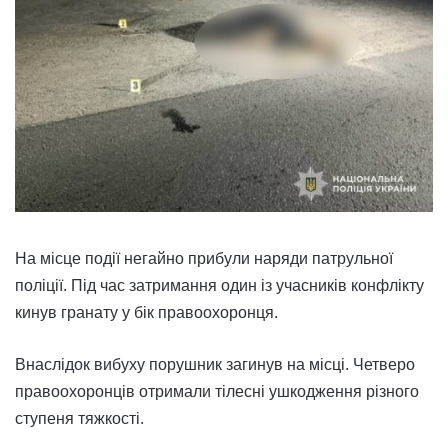
На місце події негайно прибули наряди патрульної
поліції. Під час затримання один із учасників конфлікту
кинув гранату у бік правоохоронця.
Внаслідок вибуху порушник загинув на місці. Четверо
правоохоронців отримали тілесні ушкодження різного
ступеня тяжкості.