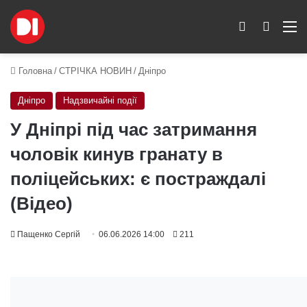
Switch skin
Пошук
M
Головна
/
СТРІЧКА НОВИН
/
Дніпро
Дніпро
Надзвичайні події
У Дніпрі під час затримання
чоловік кинув гранату в
поліцейських: є постраждалі
(Відео)
Пащенко Сергій
06.06.2026 14:00
211