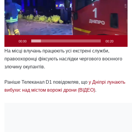
00:00
00:20
На місці влучань працюють усі екстрені служби,
правоохоронці фіксують наслідки чергового воєнного
злочину окупантів.
Раніше Телеканал D1 повідомляв, що
у Дніпрі лунають
вибухи: над містом ворожі дрони (ВІДЕО)
.