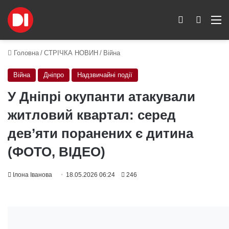
Switch skin
Пошук
M
Головна
/
СТРІЧКА НОВИН
/
Війна
Війна
Дніпро
Надзвичайні події
У Дніпрі окупанти атакували
житловий квартал: серед
дев’яти поранених є дитина
(ФОТО, ВІДЕО)
Ілона Іванова
18.05.2026 06:24
246