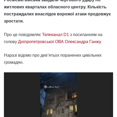
житлових кварталах обласного центру. Кількість
постраждалих внаслідок ворожої атаки продовжує
зростати.
Про це повідомляє
Телеканал D1
з посиланням на
голову
Дніпропетровської ОВА Олександра Ганжу
.
Наразі відомо про дев’ятьох поранених цивільних
громадян.
Відеопрогравач