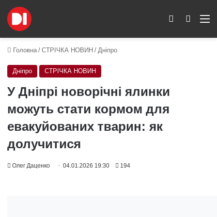
Switch skin
Пошук
M
Головна
/
СТРІЧКА НОВИН
/
Дніпро
Дніпро
СТРІЧКА НОВИН
У Дніпрі новорічні ялинки
можуть стати кормом для
евакуйованих тварин: як
долучитися
Oлег Даценко
04.01.2026 19:30
194