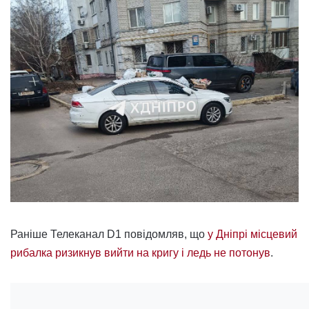
Раніше Телеканал D1 повідомляв, що
у Дніпрі місцевий
рибалка ризикнув вийти на кригу і ледь не потонув
.