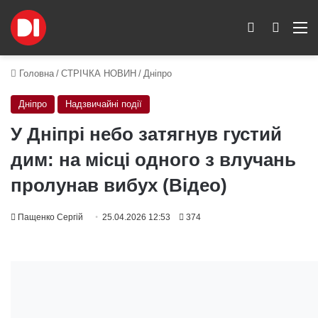
Switch skin
Пошук
M
Головна
/
СТРІЧКА НОВИН
/
Дніпро
Дніпро
Надзвичайні події
У Дніпрі небо затягнув густий
дим: на місці одного з влучань
пролунав вибух (Відео)
Пащенко Сергій
25.04.2026 12:53
374