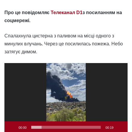
Про це повідомляє
Телеканал D1
з посиланням на
соцмережі.
Спалахнула цистерна з паливом на місці одного з
минулих влучань. Через це посилилась пожежа. Небо
затягує димом.
Відеопрогравач
00:00
00:19