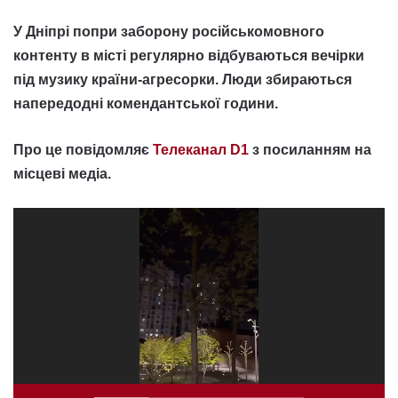
У Дніпрі попри заборону російськомовного
контенту в місті регулярно відбуваються вечірки
під музику країни-агресорки. Люди збираються
напередодні комендантської години.
Про це повідомляє
Телеканал D1
з посиланням на
місцеві медіа.
Відеопрогравач