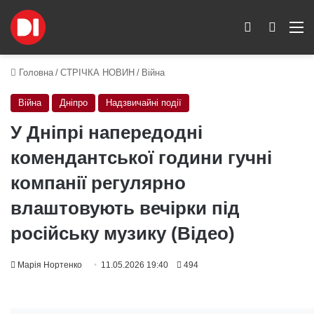
Switch skin
Пошук
M
Головна
/
СТРІЧКА НОВИН
/
Війна
Війна
Дніпро
Надзвичайні події
У Дніпрі напередодні
комендантської години гучні
компанії регулярно
влаштовують вечірки під
російську музику (Відео)
Марія Нортенко
11.05.2026 19:40
494