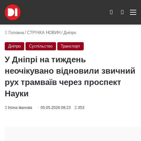
Switch skin
Пошук
M
Головна
/
СТРІЧКА НОВИН
/
Дніпро
Дніпро
Суспільство
Транспорт
У Дніпрі на тиждень
неочікувано відновили звичний
рух трамваїв через проспект
Науки
Ілона Іванова
05.05.2026 08:23
353