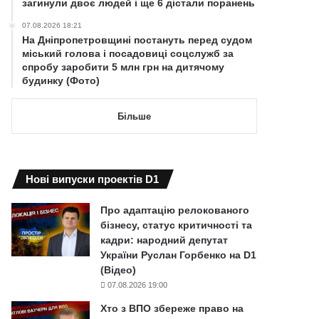
загинули двоє людей і ще 6 дістали поранень
07.08.2026 18:21
На Дніпропетровщині постануть перед судом
міський голова і посадовиці соцслужб за
спробу заробити 5 млн грн на дитячому
будинку (Фото)
Більше
Нові випуски проектів D1
Про адаптацію релокованого
бізнесу, статус критичності та
кадри: народний депутат
України Руслан Горбенко на D1
(Відео)
07.08.2026 19:00
Хто з ВПО збереже право на