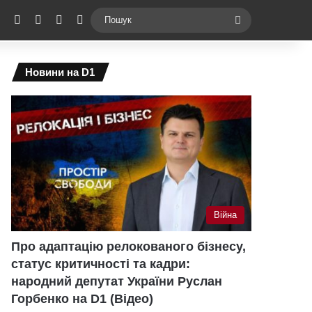
ebook
X
YouTube
Instagram
Telegram
Switch skin
Пошук
Новини на D1
Війна
Про адаптацію релокованого бізнесу,
статус критичності та кадри:
народний депутат України Руслан
Горбенко на D1 (Відео)