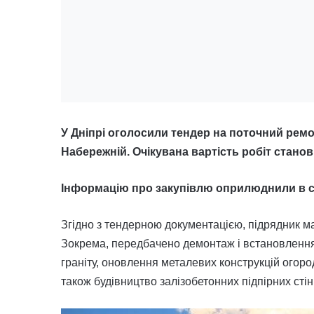
У Дніпрі оголосили тендер на поточний рем
Набережній. Очікувана вартість робіт станов
Інформацію про закупівлю оприлюднили в си
Згідно з тендерною документацією, підрядник м
Зокрема, передбачено демонтаж і встановлення 
граніту, оновлення металевих конструкцій огоро
також будівництво залізобетонних підпірних сті