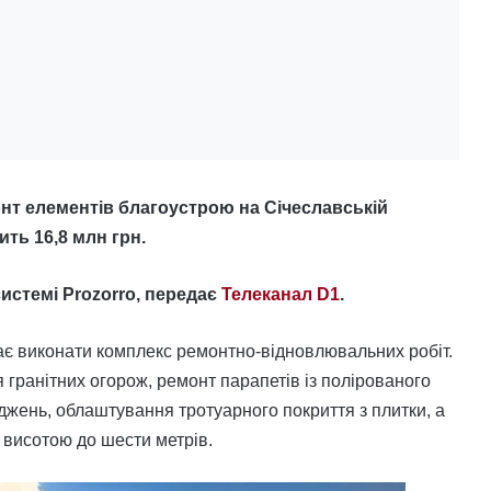
онт елементів благоустрою на Січеславській
ить 16,8 млн грн.
стемі Prozorro, передає
Телеканал D1
.
ає виконати комплекс ремонтно-відновлювальних робіт.
гранітних огорож, ремонт парапетів із полірованого
джень, облаштування тротуарного покриття з плитки, а
н висотою до шести метрів.