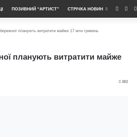
RSS
Fac
ЦІ
ПОЗИВНИЙ “АРТИСТ”
СТРІЧКА НОВИН
набережної планують витратити майже 17 млн гривень
жної планують витратити майже
382