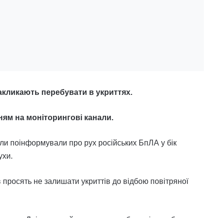
акликають перебувати в укриттях.
ням на моніторингові канали.
али поінформували про рух російських БпЛА у бік
ухи.
 просять не залишати укриттів до відбою повітряної