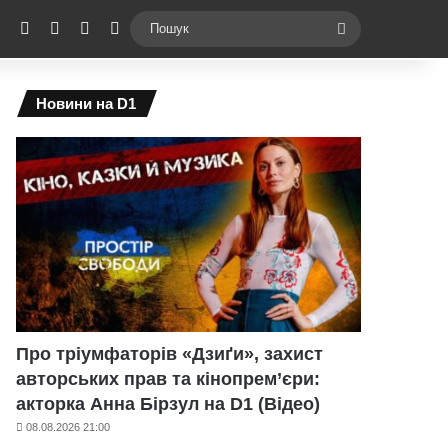
ebook
X
YouTube
Instagram
Telegram
Switch skin
Пошук
Новини на D1
Про тріумфаторів «Дзиґи», захист
авторських прав та кінопрем’єри:
акторка Анна Бірзул на D1 (Відео)
08.08.2026 21:00