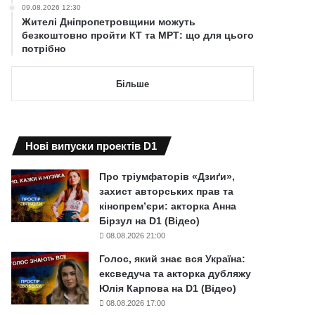
09.08.2026 12:30
Жителі Дніпропетровщини можуть
безкоштовно пройти КТ та МРТ: що для цього
потрібно
Більше
Нові випуски проектів D1
Про тріумфаторів «Дзиґи»,
захист авторських прав та
кінопрем’єри: акторка Анна
Бірзул на D1 (Відео)
08.08.2026 21:00
Голос, який знає вся Україна:
ексведуча та акторка дубляжу
Юлія Карпова на D1 (Відео)
08.08.2026 17:00