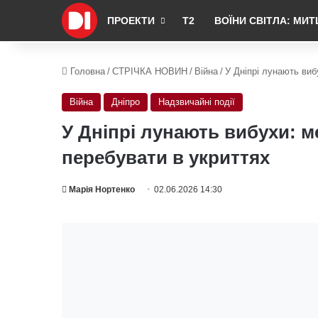
ПРОЕКТИ
Т2
ВОЇНИ СВІТЛА: МИТ
Головна
/
СТРІЧКА НОВИН
/
Війна
/
У Дніпрі лунають виб
Війна
Дніпро
Надзвичайні події
У Дніпрі лунають вибухи: 
перебувати в укриттях
Марія Нортенко
02.06.2026 14:30