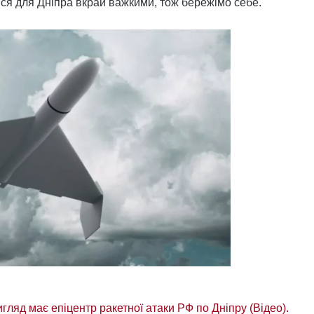
лися для Дніпра вкрай важкими, тож бережімо себе.
вигляд має епіцентр ракетної атаки РФ по Дніпру (Відео).