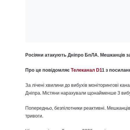
Росіяни атакують Дніпро БпЛА. Мешканців з
Про це повідомляє
Телеканал D1
1 з посилан
За лічені хвилини до вибухів моніторингові кан
Дніпра. Містяни нарахували щонайменше 3 виб
Попередньо, безпілотники реактивні. Мешканців
тривоги.