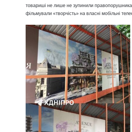
товариші не лише не зупинили правопорушника, 
фільмували «творчість» на власні мобільні тел