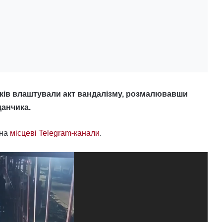
ітків влаштували акт вандалізму, розмалювавши
данчика.
 на
місцеві Telegram-канали
.