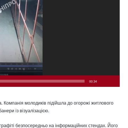
00:34
та. Компанія молодиків підійшла до огорожі житлового
анери із візуалізацією.
 графіті безпосередньо на інформаційних стендах. Його