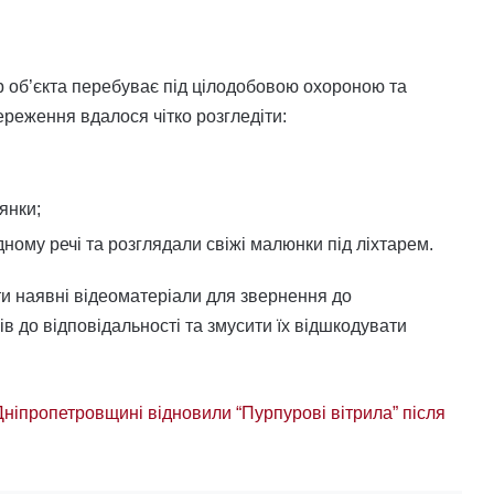
 об’єкта перебуває під цілодобовою охороною та
ереження вдалося чітко розгледіти:
янки;
дному речі та розглядали свіжі малюнки під ліхтарем.
и наявні відеоматеріали для звернення до
ів до відповідальності та змусити їх відшкодувати
 Дніпропетровщині відновили “Пурпурові вітрила” після