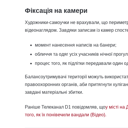
Фіксація на камери
Художники-самоучки не врахували, що периметр
відеонаглядом. Завдяки записам із камер спост
момент нанесення написів на банери;
обличчя та одяг усіх учасників нічної прогул
процес того, як підлітки передавали один о
Балансоутримувачі території можуть використат
правоохоронних органів, аби притягнути хуліган
завдані матеріальні збитки.
Раніше Телеканал D1 повідомляв, що
у місті на
того, як їх понівечили вандали (Відео).