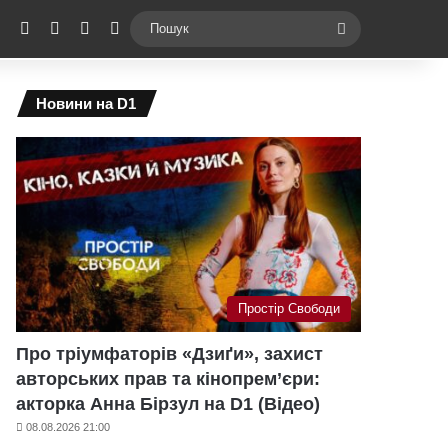
ebook
X
YouTube
Instagram
Telegram
Switch skin
Пошук
Новини на D1
Простір Свободи
Про тріумфаторів «Дзиґи», захист
авторських прав та кінопрем’єри:
акторка Анна Бірзул на D1 (Відео)
08.08.2026 21:00