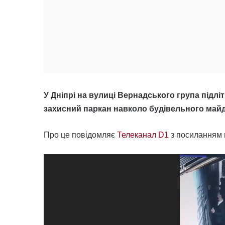
У Дніпрі на вулиці Вернадського група підл
захисний паркан навколо будівельного май
Про це повідомляє
Телеканал D1
з посиланням
Відеопрогравач