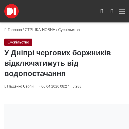
Switch skin
Пошук
M
Головна
/
СТРІЧКА НОВИН
/
Суспільство
Суспільство
У Дніпрі чергових боржників
відключатимуть від
водопостачання
Пащенко Сергій
06.04.2026 08:27
288