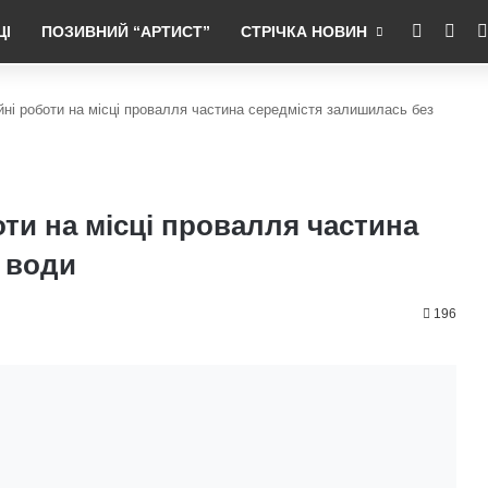
RSS
Fac
ЦІ
ПОЗИВНИЙ “АРТИСТ”
СТРІЧКА НОВИН
ійні роботи на місці провалля частина середмістя залишилась без
оти на місці провалля частина
 води
196