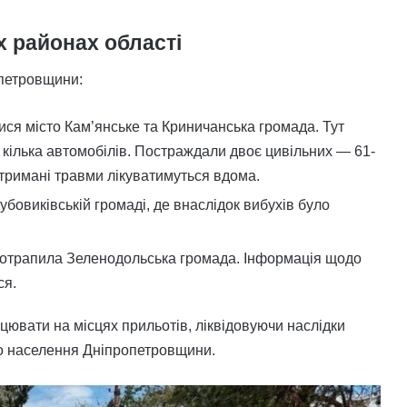
х районах області
опетровщини:
ися місто Кам’янське та Криничанська громада. Тут
 кілька автомобілів. Постраждали двоє цивільних — 61-
 отримані травми лікуватимуться вдома.
бовиківській громаді, де внаслідок вибухів було
 потрапила Зеленодольська громада. Інформація щодо
ся.
цювати на місцях прильотів, ліквідовуючи наслідки
ого населення Дніпропетровщини.