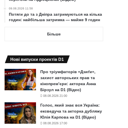
09.08.2026 11:58
Потяги до та з Дніпра затримуються на кілька
годин: найбільша затримка — майже 9 годин
Більше
Нові випуски проектів D1
Про тріумфаторів «Дзиґи»,
захист авторських прав та
кінопрем’єри: акторка Анна
Бірзул на D1 (Відео)
08.08.2026 21:00
Голос, який знає вся Україна:
ексведуча та акторка дубляжу
Юлія Карпова на D1 (Відео)
08.08.2026 17:00