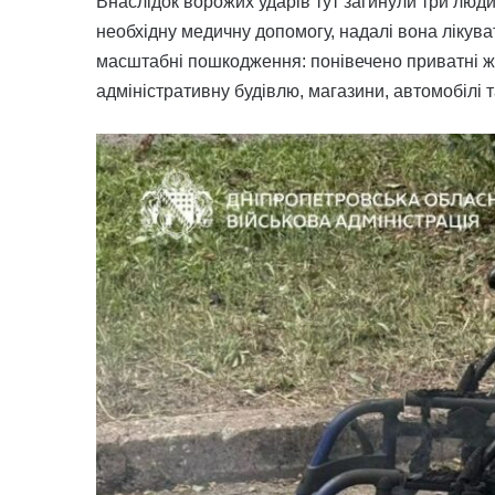
Внаслідок ворожих ударів тут загинули три люди
необхідну медичну допомогу, надалі вона лікув
масштабні пошкодження: понівечено приватні ж
адміністративну будівлю, магазини, автомобілі 