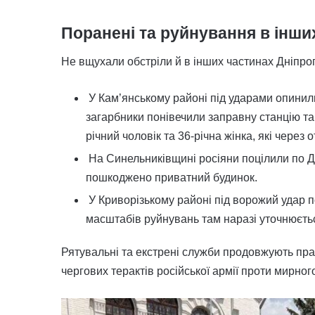
Поранені та руйнування в інши
Не вщухали обстріли й в інших частинах Дніпр
У Кам’янському районі під ударами опинил
загарбники понівечили заправну станцію та
річний чоловік та 36-річна жінка, які через
На Синельниківщині росіяни поцілили по Ду
пошкоджено приватний будинок.
У Криворізькому районі під ворожий удар
масштабів руйнувань там наразі уточнюєть
Рятувальні та екстрені служби продовжують пра
чергових терактів російської армії проти мирн