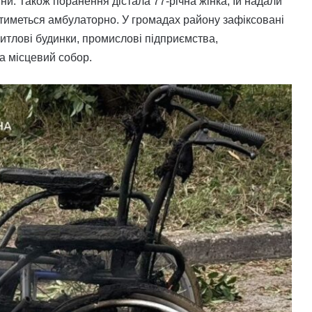
ни. Також поранення дістала 77-річна жінка, їй надали
атиметься амбулаторно. У громадах району зафіксовані
итлові будинки, промислові підприємства,
та місцевий собор.