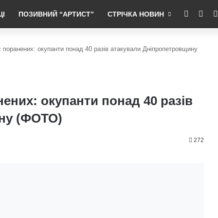
RSS
Fac
ЦІ
ПОЗИВНИЙ “АРТИСТ”
СТРІЧКА НОВИН
є поранених: окупанти понад 40 разів атакували Дніпропетровщину
нених: окупанти понад 40 разів
ну (ФОТО)
272