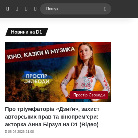
ebook
X
YouTube
Instagram
Telegram
Switch skin
Пошук
Новини на D1
Простір Свободи
Про тріумфаторів «Дзиґи», захист
авторських прав та кінопрем’єри:
акторка Анна Бірзул на D1 (Відео)
08.08.2026 21:00