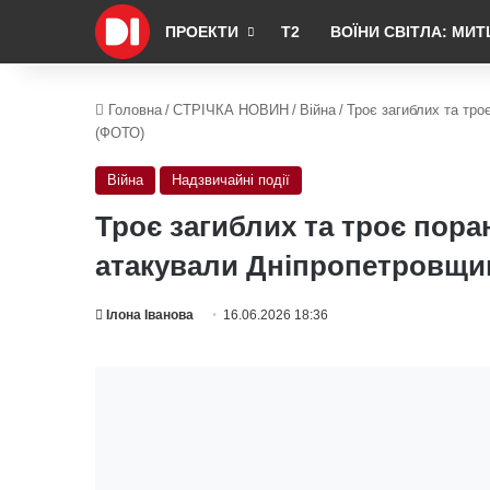
ПРОЕКТИ
Т2
ВОЇНИ СВІТЛА: МИТ
Головна
/
СТРІЧКА НОВИН
/
Війна
/
Троє загиблих та тро
(ФОТО)
Війна
Надзвичайні події
Троє загиблих та троє пора
атакували Дніпропетровщи
Ілона Іванова
16.06.2026 18:36