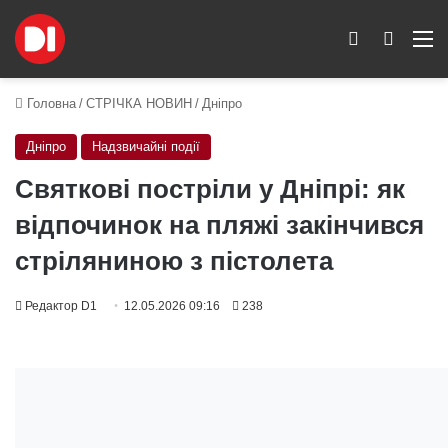
Switch skin
Пошук
M
Головна
/
СТРІЧКА НОВИН
/
Дніпро
Дніпро
Надзвичайні події
Святкові постріли у Дніпрі: як
відпочинок на пляжі закінчився
стріляниною з пістолета
Редактор D1
12.05.2026 09:16
238