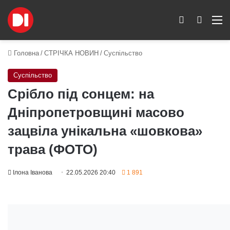
Switch skin
Пошук
M
Головна
/
СТРІЧКА НОВИН
/
Суспільство
Суспільство
Срібло під сонцем: на
Дніпропетровщині масово
зацвіла унікальна «шовкова»
трава (ФОТО)
Ілона Іванова
22.05.2026 20:40
1 891