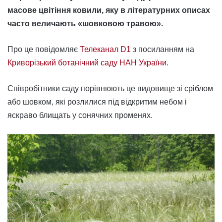
масове цвітіння ковили, яку в літературних описах
часто величають «шовковою травою».
Про це повідомляє
Телеканал D1
з посиланням на
Криворізький ботанічний саду НАН України.
Співробітники саду порівнюють це видовище зі сріблом
або шовком, які розлилися під відкритим небом і
яскраво блищать у сонячних променях.