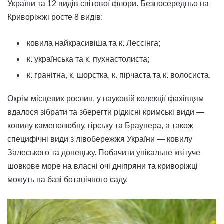
України та 12 видів світової флори. Безпосередньо на
Криворіжжі росте 8 видів:
ковила найкрасивіша та к. Лессінга;
к. українська та к. пухнастолиста;
к. гранітна, к. шорстка, к. пірчаста та к. волосиста.
Окрім місцевих рослин, у науковій колекції фахівцям
вдалося зібрати та зберегти рідкісні кримські види —
ковилу каменелюбну, гірську та Браунера, а також
специфічні види з лівобережжя України — ковилу
Залеського та донецьку. Побачити унікальне квітуче
шовкове море на власні очі дніпряни та криворіжці
можуть на базі ботанічного саду.