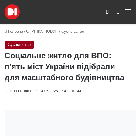
Switch skin
Пошук
M
Головна
/
СТРІЧКА НОВИН
/
Суспільство
Суспільство
Соціальне житло для ВПО:
п’ять міст України відібрали
для масштабного будівництва
Ілона Іванова
14.05.2026 17:41
144