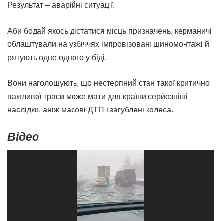
Результат – аварійні ситуації.
Аби бодай якось дістатися місць призначень, керманичі
облаштували на узбіччях імпровізовані шиномонтажі й
рятують одне одного у біді.
Вони наголошують, що нестерпний стан такої критично
важливої траси може мати для країни серйозніші
наслідки, аніж масові ДТП і загублені колеса.
Відео
Відеопрогравач