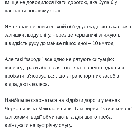
їм іще не доводилося їхати дорогою, яка була б у
настільки поганому стані.
Ям і канав не злічити, їхній об’їзд ускладнюють калюжі і
залишки льоду снігу. Через це керманичі знижують
швидкість руху до майже пішохідної – 10 км/год.
Але такі “заходи” все одно не рятують ситуацію:
посеред траси або після того, як її нарешті вдасться
проїхати, з’ясовується, що з транспортних засобів
відпадають колеса.
Найбільше скаржаться на відрізки дороги у межах
Черкащини та Миколаївщини. Там вирви, “замасковані”
калюжами, водії обминають, а для цього треба
виїжджати на зустрічну смугу.