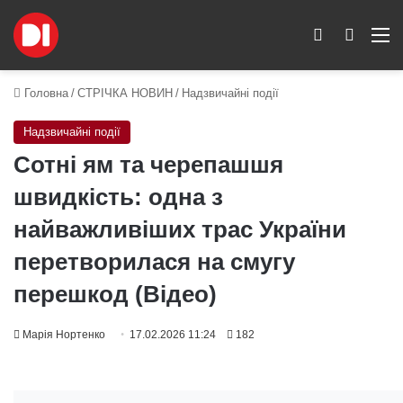
Switch skin
Пошук
M
Головна
/
СТРІЧКА НОВИН
/
Надзвичайні події
Надзвичайні події
Сотні ям та черепашшя
швидкість: одна з
найважливіших трас України
перетворилася на смугу
перешкод (Відео)
Марія Нортенко
17.02.2026 11:24
182