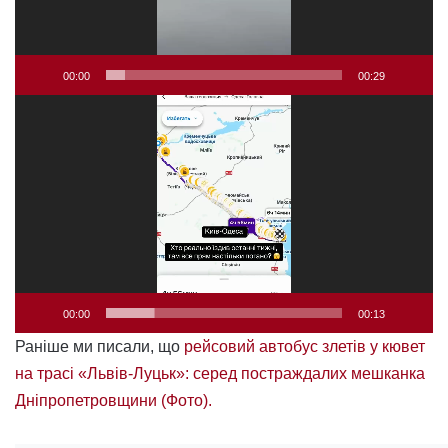
00:00
00:29
Відеопрогравач
00:00
00:13
Раніше ми писали, що
рейсовий автобус злетів у кювет
на трасі «Львів-Луцьк»: серед постраждалих мешканка
Дніпропетровщини (Фото).