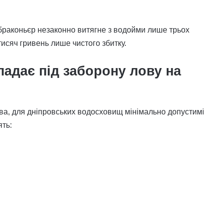
браконьєр незаконно витягне з водойми лише трьох
исяч гривень лише чистого збитку.
падає під заборону лову на
ва, для дніпровських водосховищ мінімально допустимі
ять: