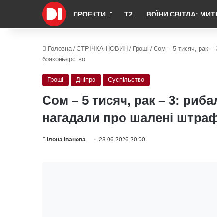
ПРОЕКТИ
Т2
ВОЇНИ СВІТЛА: МИТ
Головна
/
СТРІЧКА НОВИН
/
Гроші
/
Сом – 5 тисяч, рак –
браконьєрство
Гроші
Дніпро
Суспільство
Сом – 5 тисяч, рак – 3: риба
нагадали про шалені штраф
Ілона Іванова
23.06.2026 20:00