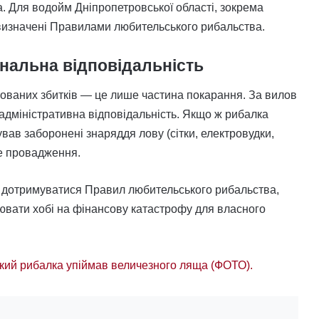
а. Для водойм Дніпропетровської області, зокрема
 визначені Правилами любительського рибальства.
інальна відповідальність
ованих збитків — це лише частина покарання. За вилов
адміністративна відповідальність. Якщо ж рибалка
вав заборонені знаряддя лову (сітки, електровудки,
не провадження.
о дотримуватися Правил любительського рибальства,
рювати хобі на фінансову катастрофу для власного
кий рибалка упіймав величезного ляща (ФОТО).