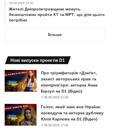
09.08.2026 12:30
Жителі Дніпропетровщини можуть
безкоштовно пройти КТ та МРТ: що для цього
потрібно
Більше
Нові випуски проектів D1
Про тріумфаторів «Дзиґи»,
захист авторських прав та
кінопрем’єри: акторка Анна
Бірзул на D1 (Відео)
08.08.2026 21:00
Голос, який знає вся Україна:
ексведуча та акторка дубляжу
Юлія Карпова на D1 (Відео)
08.08.2026 17:00