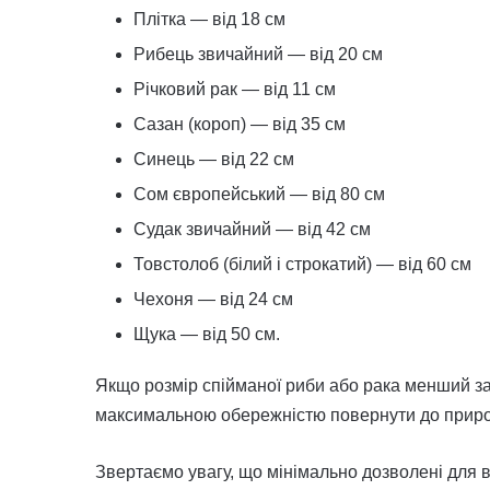
Плітка — від 18 см
Рибець звичайний — від 20 см
Річковий рак — від 11 см
Сазан (короп) — від 35 см
Синець — від 22 см
Сом європейський — від 80 см
Судак звичайний — від 42 см
Товстолоб (білий і строкатий) — від 60 см
Чехоня — від 24 см
Щука — від 50 см.
Якщо розмір спійманої риби або рака менший за 
максимальною обережністю повернути до приро
Звертаємо увагу, що мінімально дозволені для 