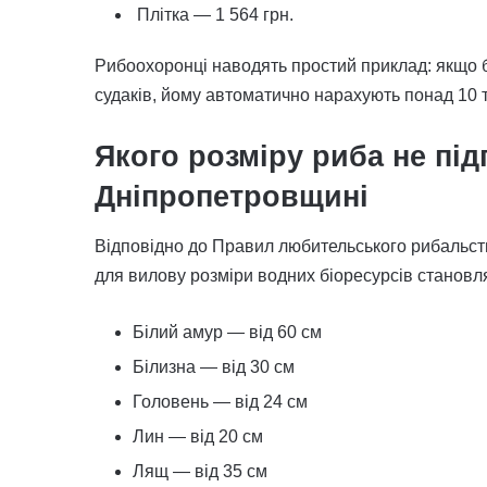
Плітка — 1 564 грн.
Рибоохоронці наводять простий приклад: якщо 
судаків, йому автоматично нарахують понад 10 т
Якого розміру риба не під
Дніпропетровщині
Відповідно до Правил любительського рибальст
для вилову розміри водних біоресурсів становл
Білий амур — від 60 см
Білизна — від 30 см
Головень — від 24 см
Лин — від 20 см
Лящ — від 35 см