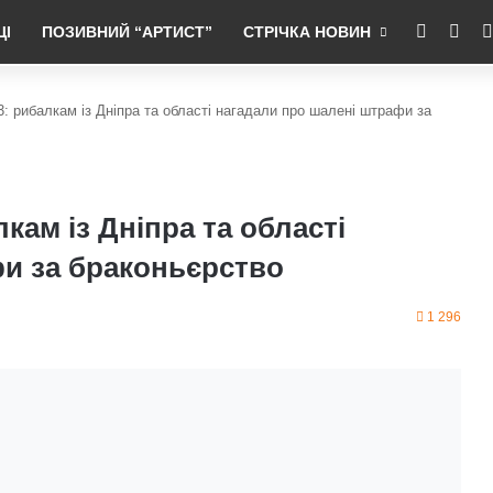
RSS
Fac
ЦІ
ПОЗИВНИЙ “АРТИСТ”
СТРІЧКА НОВИН
 3: рибалкам із Дніпра та області нагадали про шалені штрафи за
лкам із Дніпра та області
и за браконьєрство
1 296