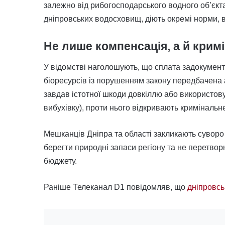
залежно від рибогосподарського водного об’єкт
дніпровських водосховищ, діють окремі норми,
Не лише компенсація, а й крим
У відомстві наголошують, що сплата задокумент
біоресурсів із порушенням закону передбачена 
завдав істотної шкоди довкіллю або використову
вибухівку), проти нього відкривають криміналь
Мешканців Дніпра та області закликають сувор
берегти природні запаси регіону та не перетво
бюджету.
Раніше Телеканал D1 повідомляв, що
дніпровсь