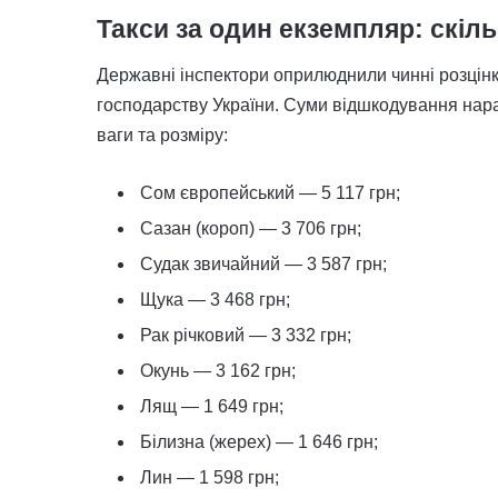
Такси за один екземпляр: скіл
Державні інспектори оприлюднили чинні розцінк
господарству України. Суми відшкодування нара
ваги та розміру:
Сом європейський — 5 117 грн;
Сазан (короп) — 3 706 грн;
Судак звичайний — 3 587 грн;
Щука — 3 468 грн;
Рак річковий — 3 332 грн;
Окунь — 3 162 грн;
Лящ — 1 649 грн;
Білизна (жерех) — 1 646 грн;
Лин — 1 598 грн;