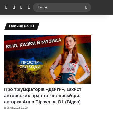
ebook
X
YouTube
Instagram
Telegram
Switch skin
Пошук
Новини на D1
Про тріумфаторів «Дзиґи», захист
авторських прав та кінопрем’єри:
акторка Анна Бірзул на D1 (Відео)
08.08.2026 21:00