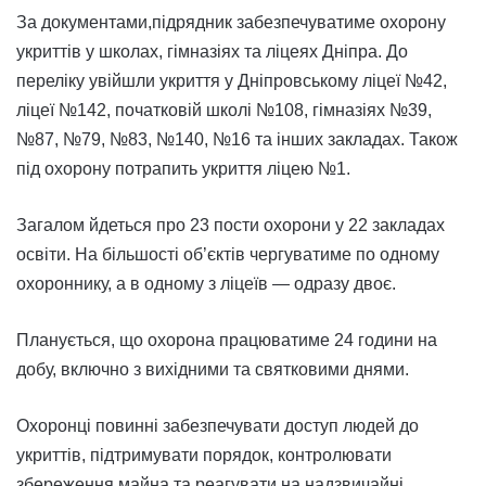
За документами,підрядник забезпечуватиме охорону
укриттів у школах, гімназіях та ліцеях Дніпра. До
переліку увійшли укриття у Дніпровському ліцеї №42,
ліцеї №142, початковій школі №108, гімназіях №39,
№87, №79, №83, №140, №16 та інших закладах. Також
під охорону потрапить укриття ліцею №1.
Загалом йдеться про 23 пости охорони у 22 закладах
освіти. На більшості об’єктів чергуватиме по одному
охороннику, а в одному з ліцеїв — одразу двоє.
Планується, що охорона працюватиме 24 години на
добу, включно з вихідними та святковими днями.
Охоронці повинні забезпечувати доступ людей до
укриттів, підтримувати порядок, контролювати
збереження майна та реагувати на надзвичайні