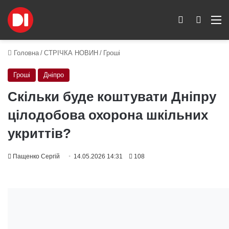
Switch skin
Пошук
M
Головна
/
СТРІЧКА НОВИН
/
Гроші
Гроші
Дніпро
Скільки буде коштувати Дніпру
цілодобова охорона шкільних
укриттів?
Пащенко Сергій
14.05.2026 14:31
108