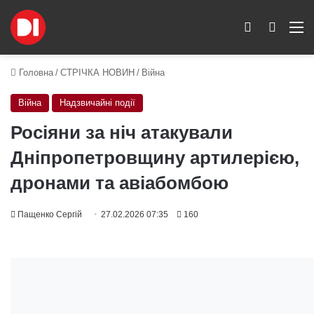
Switch skin
Пошук
M
Головна
/
СТРІЧКА НОВИН
/
Війна
Війна
Надзвичайні події
Росіяни за ніч атакували
Дніпропетровщину артилерією,
дронами та авіабомбою
Пащенко Сергій
27.02.2026 07:35
160