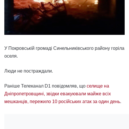
У Покровській громаді Синельниківського району горіла
оселя.
Люди не постраждали.
Раніше Телеканал D1 повідомляв, що
селище на
Дніпропетровщині, звідки евакуювали майже всіх
мешканців, пережило 10 російських атак за один день
.