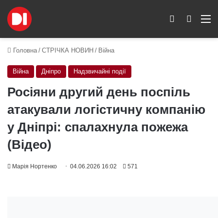
Switch skin
Пошук
M
Головна
/
СТРІЧКА НОВИН
/
Війна
Війна
Дніпро
Надзвичайні події
Росіяни другий день поспіль
атакували логістичну компанію
у Дніпрі: спалахнула пожежа
(Відео)
Марія Нортенко
04.06.2026 16:02
571