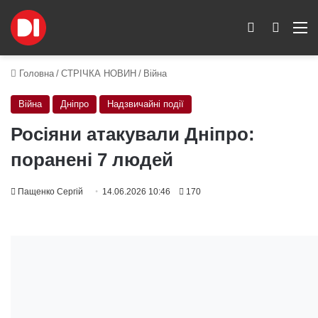
Switch skin
Пошук
M
Головна
/
СТРІЧКА НОВИН
/
Війна
Війна
Дніпро
Надзвичайні події
Росіяни атакували Дніпро:
поранені 7 людей
Пащенко Сергій
14.06.2026 10:46
170