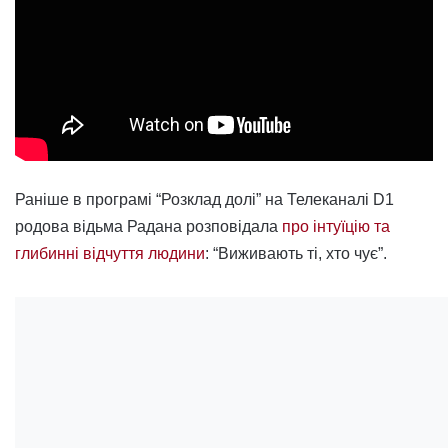
Раніше в програмі “Розклад долі” на Телеканалі D1
родова відьма Радана розповідала
про інтуїцію та
глибинні відчуття людини
: “Виживають ті, хто чує”.