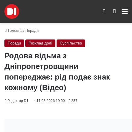
Switch skin
Пошук
M
Головна
/
Поради
Поради
Розклад долі
Суспільство
Родова відьма з
Дніпропетровщини
попереджає: рід подає знак
кожному (Відео)
Редактор D1
11.03.2026 19:00
237