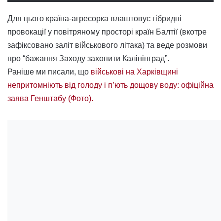
Для цього країна-агресорка влаштовує гібридні
провокації у повітряному просторі країн Балтії (вкотре
зафіксовано заліт військового літака) та веде розмови
про “бажання Заходу захопити Калінінград”.
Раніше ми писали, що
військові на Харківщині
непритомніють від голоду і п’ють дощову воду: офіційна
заява Генштабу (Фото).