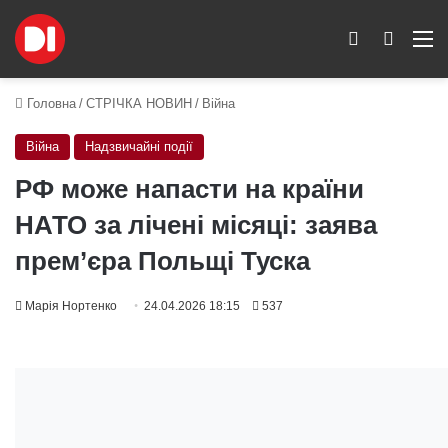
Switch skin
Пошук
M
Головна
/
СТРІЧКА НОВИН
/
Війна
Війна
Надзвичайні події
РФ може напасти на країни
НАТО за лічені місяці: заява
прем’єра Польщі Туска
Марія Нортенко
24.04.2026 18:15
537