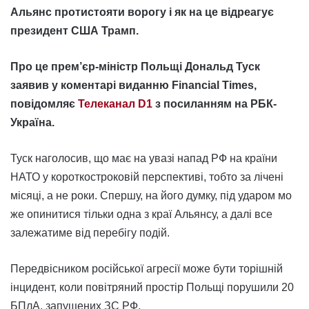
Альянс протистояти ворогу і як на це відреагує
президент США Трамп.
Про це прем’єр-міністр Польщі Дональд Туск
заявив у коментарі виданню Financial Times,
повідомляє
Телеканал D1
з посиланням на РБК-
Україна.
Туск наголосив, що має на увазі напад РФ на країни
НАТО у короткостроковій перспективі, тобто за лічені
місяці, а не роки. Спершу, на його думку, під ударом мо
же опинитися тільки одна з краї Альянсу, а далі все
залежатиме від перебігу подій.
Передвісником російської агресії може бути торішній
інцидент, коли повітряний простір Польщі порушили 20
БПлА, запущених ЗС РФ.