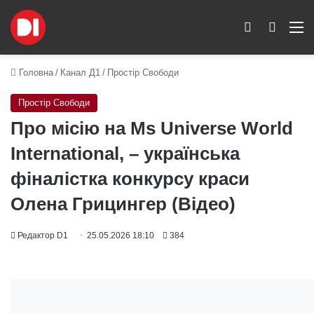
Switch skin
Пошук
M
Головна
/
Канал Д1
/
Простір Свободи
Простір Свободи
Про місію на Ms Universe World
International, – українська
фіналістка конкурсу краси
Олена Грицингер (Відео)
Редактор D1
25.05.2026 18:10
384