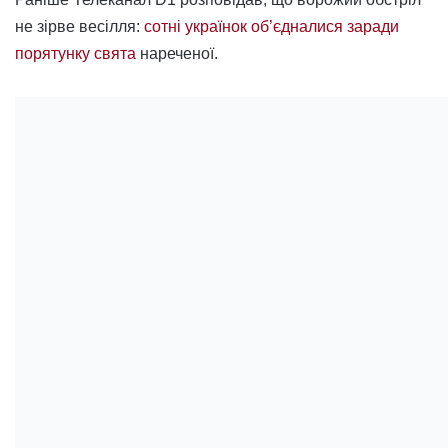
не зірве весілля:
сотні українок об’єдналися заради
порятунку свята
нареченої.