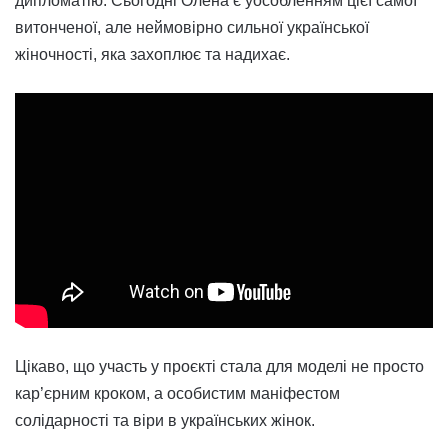
дипломатію. Сьогодні Олена є уособленням цієї самої
витонченої, але неймовірно сильної української
жіночності, яка захоплює та надихає.
Цікаво, що участь у проєкті стала для моделі не просто
кар’єрним кроком, а особистим маніфестом
солідарності та віри в українських жінок.