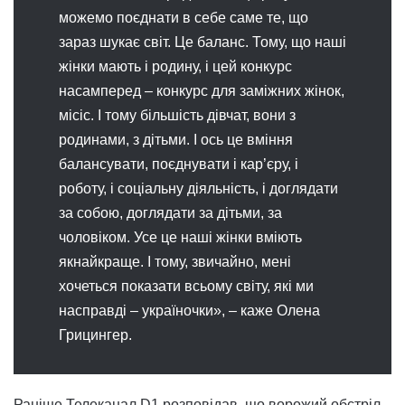
можемо поєднати в себе саме те, що
зараз шукає світ. Це баланс. Тому, що наші
жінки мають і родину, і цей конкурс
насамперед – конкурс для заміжних жінок,
місіс. І тому більшість дівчат, вони з
родинами, з дітьми. І ось це вміння
балансувати, поєднувати і кар’єру, і
роботу, і соціальну діяльність, і доглядати
за собою, доглядати за дітьми, за
чоловіком. Усе це наші жінки вміють
якнайкраще. І тому, звичайно, мені
хочеться показати всьому світу, які ми
насправді – україночки», – каже Олена
Грицингер.
Раніше Телеканал D1 розповідав, що ворожий обстріл